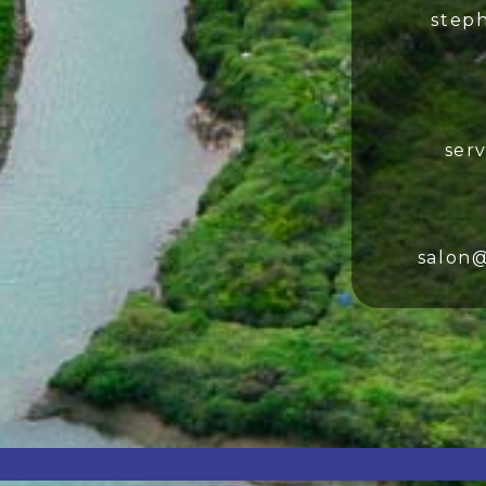
steph
ser
salon@