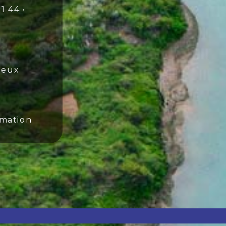
1 44 •
ieux
imation