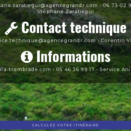
ane.zaratiegui@agencegrandr.com • 06 73 02 9
Stéphane Zaratiegui
Contact technique
vice.technique@agencegrandr.com • Corentin V
Informations
la-tremblade.com • 05 46 36 99 17 • Service An
CALCULEZ VOTRE ITINÉRAIRE